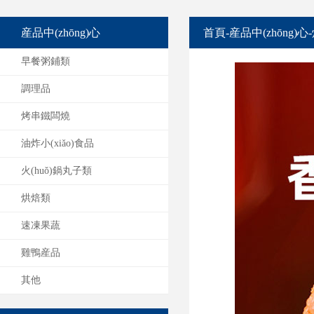
産品中(zhōng)心
首頁
-
産品中(zhōng)心
-
早餐粥鋪類
調理品
烤串鐵闆燒
油炸小(xiǎo)食品
火(huǒ)鍋丸子類
烘焙類
速凍果蔬
雞鴨産品
其他