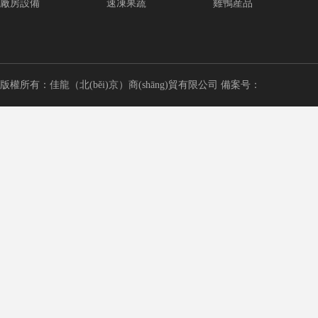
廠房設備
速凍果蔬
雞鴨産品
版權所有：佳龍（北(běi)京）商(shāng)貿有限公司 備案号：