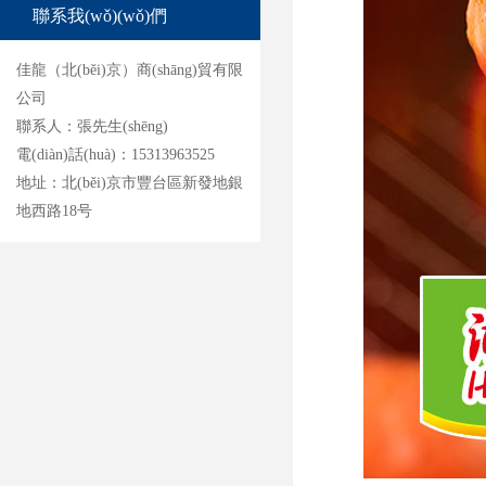
聯系我(wǒ)(wǒ)們
佳龍（北(běi)京）商(shāng)貿有限
公司
聯系人：張先生(shēng)
電(diàn)話(huà)：15313963525
地址：北(běi)京市豐台區新發地銀
地西路18号