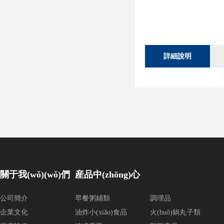
詳細說明
關于我(wǒ)(wǒ)們
産品中(zhōng)心
公司簡介
早餐粥鋪類
調理品
企業文化
油炸小(xiǎo)食品
火(huǒ)鍋丸子類