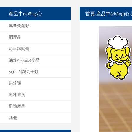
産品中(zhōng)心
首頁
-
産品中(zhōng)心
-
早餐粥鋪類
調理品
烤串鐵闆燒
油炸小(xiǎo)食品
火(huǒ)鍋丸子類
烘焙類
速凍果蔬
雞鴨産品
其他