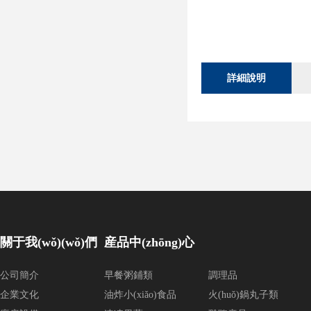
詳細說明
關于我(wǒ)(wǒ)們
産品中(zhōng)心
公司簡介
早餐粥鋪類
調理品
企業文化
油炸小(xiǎo)食品
火(huǒ)鍋丸子類