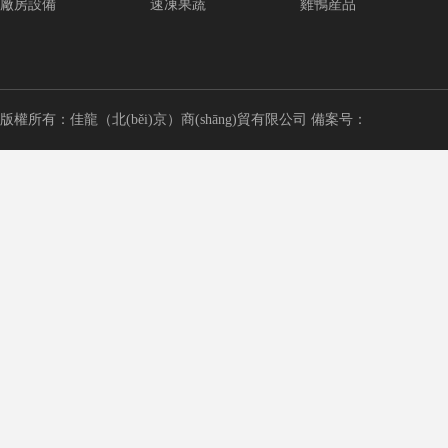
廠房設備
速凍果蔬
雞鴨産品
版權所有：佳龍（北(běi)京）商(shāng)貿有限公司 備案号：