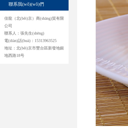
聯系我(wǒ)(wǒ)們
佳龍（北(běi)京）商(shāng)貿有限
公司
聯系人：張先生(shēng)
電(diàn)話(huà)：15313963525
地址：北(běi)京市豐台區新發地銀
地西路18号