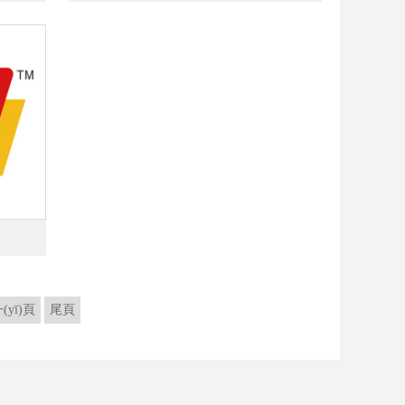
一(yī)頁
尾頁