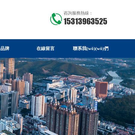
咨詢服務熱線：
15313963525
作品牌
在線留言
聯系我(wǒ)(wǒ)們