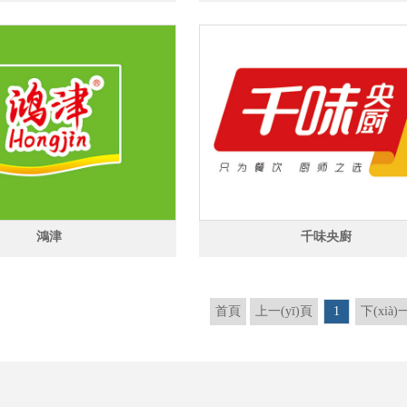
鴻津
千味央廚
首頁
上一(yī)頁
1
下(xià)