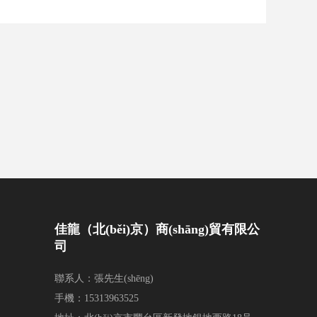
佳龍（北(běi)京）商(shāng)貿有限公
司
聯系人：張先生(shēng)
手機：15313963525