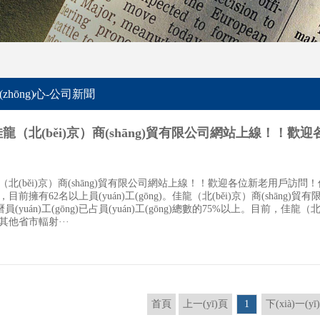
zhōng)心
-
公司新聞
龍（北(běi)京）商(shāng)貿有限公司網站上線！！歡迎
北(běi)京）商(shāng)貿有限公司網站上線！！歡迎各位新老用戶訪問！佳
年，目前擁有62名以上員(yuán)工(gōng)。佳龍（北(běi)京）商(sh
曆員(yuán)工(gōng)已占員(yuán)工(gōng)總數的75%以上。目前，佳龍（
他省市輻射···
首頁
上一(yī)頁
1
下(xià)一(yī