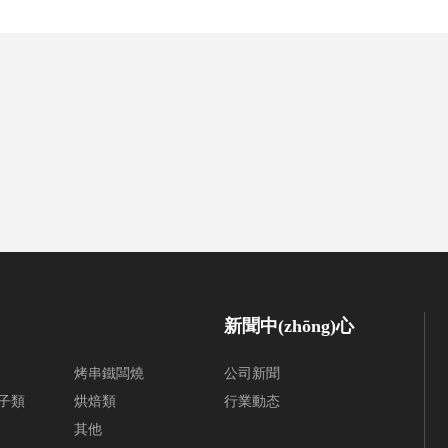
新聞中(zhōng)心
烤串鐵闆燒
公司新聞
丸子類
烘焙類
行業動态
其他